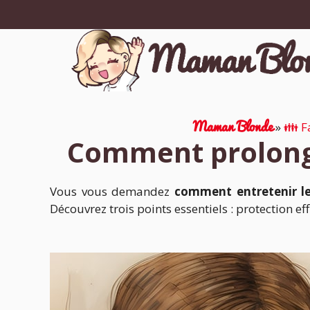
Aller
au
contenu
Maman Blonde
»
👪 F
Comment prolonge
Vous vous demandez
comment entretenir l
Découvrez trois points essentiels : protection 