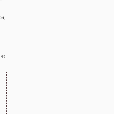
et,
,
 et