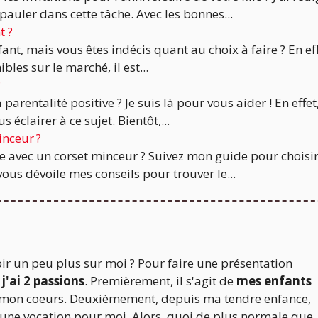
auler dans cette tâche. Avec les bonnes...
t ?
nt, mais vous êtes indécis quant au choix à faire ? En eff
es sur le marché, il est...
?
rentalité positive ? Je suis là pour vous aider ! En effet
 éclairer à ce sujet. Bientôt,...
inceur ?
te avec un corset minceur ? Suivez mon guide pour choisir
vous dévoile mes conseils pour trouver le...
ir un peu plus sur moi ? Pour faire une présentation
 j'ai 2 passions
. Premièrement, il s'agit de
mes enfants
 mon coeurs. Deuxièmement, depuis ma tendre enfance,
 une vocation pour moi. Alors, quoi de plus normale que