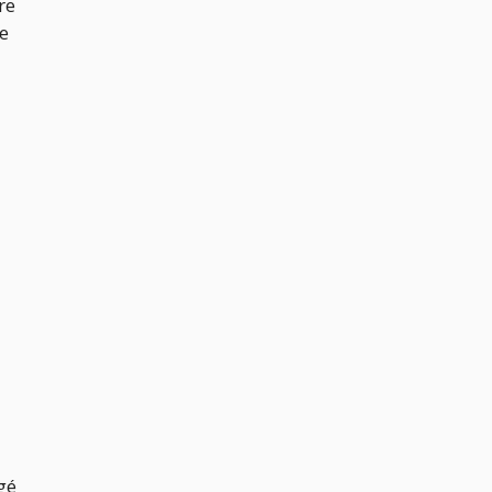
re
te
gé