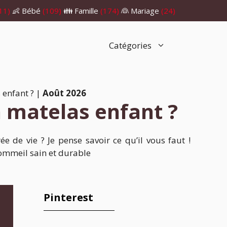
11)
👶 Bébé
(109)
👪 Famille
(174)
👰 Mariage
(24)
Catégories
 enfant ?
|
Août 2026
 matelas enfant ?
 de vie ? Je pense savoir ce qu’il vous faut !
sommeil sain et durable
Pinterest