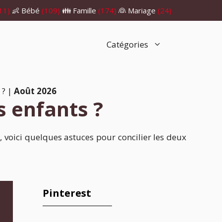
11)
👶 Bébé
(109)
👪 Famille
(174)
👰 Mariage
(24)
Catégories
 ?
|
Août 2026
 enfants ?
t, voici quelques astuces pour concilier les deux
Pinterest