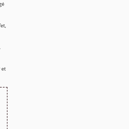
gé
et,
,
 et