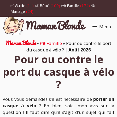
Aller
✅ Guide
(11)
👶 Bébé
(109)
👪 Famille
(174)
👰
au
Mariage
(24)
contenu
Menu
Maman Blonde
»
👪 Famille
»
Pour ou contre le port
du casque à vélo ?
|
Août 2026
Pour ou contre le
port du casque à vélo
?
Vous vous demandez s’il est nécessaire de
porter un
casque à vélo
? Eh bien, voici mon avis sur la
question ! Il faut dire qu’il s’agit d’un sujet qui fait