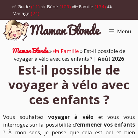
Aller
✅ Guide
(11)
👶 Bébé
(109)
👪 Famille
(174)
👰
au
Mariage
(24)
contenu
Menu
Maman Blonde
»
👪 Famille
»
Est-il possible de
voyager à vélo avec ces enfants ?
|
Août 2026
Est-il possible de
voyager à vélo avec
ces enfants ?
Vous souhaitez
voyager à vélo
et vous vous
interrogez sur la possibilité d’
emmener vos enfants
? À mon sens, je pense que cela est bel et bien