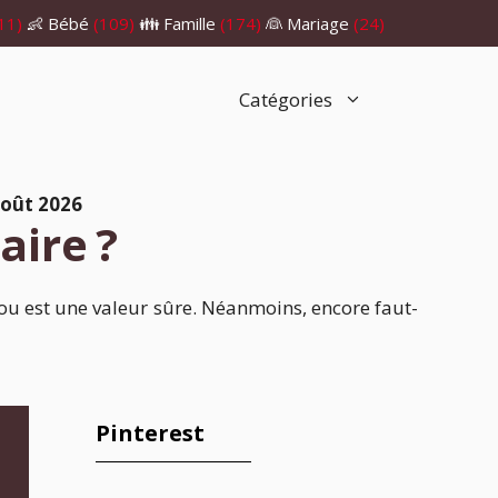
11)
👶 Bébé
(109)
👪 Famille
(174)
👰 Mariage
(24)
Catégories
oût 2026
aire ?
ijou est une valeur sûre. Néanmoins, encore faut-
Pinterest