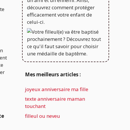
te
un
ment
xe
ter
Mes meilleurs articles :
joyeux anniversaire ma fille
texte anniversaire maman
touchant
te
filleul ou neveu