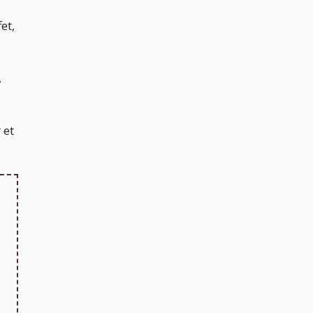
et,
,
 et