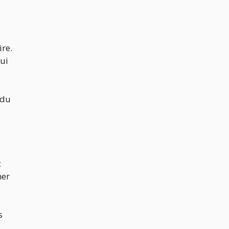
ire.
qui
 du
c
ner
s