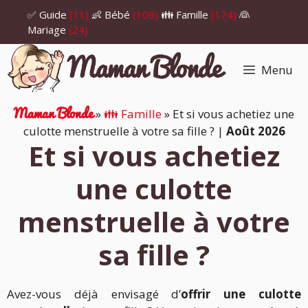
Aller
✅ Guide
(11)
👶 Bébé
(109)
👪 Famille
(174)
👰
au
Mariage
(24)
contenu
Menu
Maman Blonde
»
👪 Famille
»
Et si vous achetiez une
culotte menstruelle à votre sa fille ?
|
Août 2026
Et si vous achetiez
une culotte
menstruelle à votre
sa fille ?
Avez-vous déjà envisagé d’
offrir une culotte