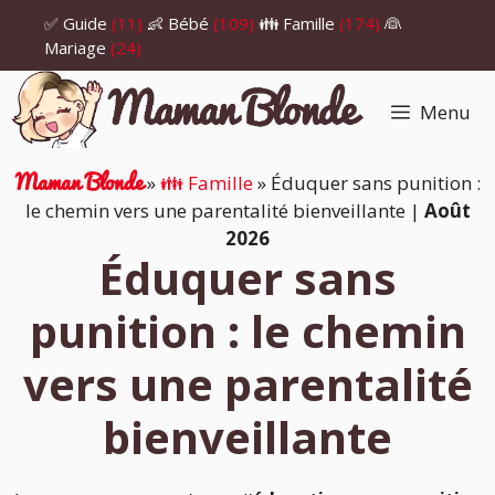
Aller
✅ Guide
(11)
👶 Bébé
(109)
👪 Famille
(174)
👰
au
Mariage
(24)
contenu
Menu
Maman Blonde
»
👪 Famille
»
Éduquer sans punition :
le chemin vers une parentalité bienveillante
|
Août
2026
Éduquer sans
punition : le chemin
vers une parentalité
bienveillante