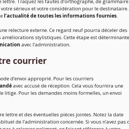
re lettre. Traquez les fautes d’orthographe, de grammaire
votre sérieux et votre considération pour le destinataire.
de
l’actualité de toutes les informations fournies
.
r une relecture externe. Ce regard neuf pourra déceler des
améliorations stylistiques. Cette étape est déterminant
unication
avec l’administration.
tre courrier
 mode d’envoi approprié. Pour les courriers
mandé
avec accusé de réception. Cela vous fournira une
 de litige. Pour les demandes moins formelles, un envoi
 lettre et des éventuelles pièces jointes. Notez la date
habituel de l’administration concernée. Si vous n’avez pas 
 pas à relancer poliment, en faisant référence à votre