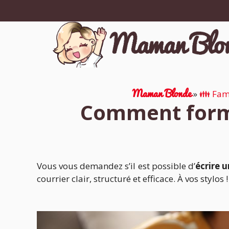
Aller
au
contenu
Maman Blonde
»
👪 Fam
Comment formu
Vous vous demandez s’il est possible d’
écrire u
courrier clair, structuré et efficace. À vos stylos !