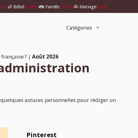
11)
👶 Bébé
(109)
👪 Famille
(174)
👰 Mariage
(24)
Catégories
française ?
|
Août 2026
administration
ci quelques astuces personnelles pour rédiger un
Pinterest