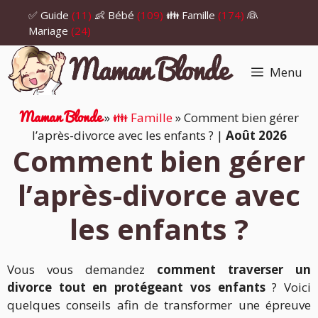
Aller
✅ Guide
(11)
👶 Bébé
(109)
👪 Famille
(174)
👰
au
Mariage
(24)
contenu
Menu
Maman Blonde
»
👪 Famille
»
Comment bien gérer
l’après-divorce avec les enfants ?
|
Août 2026
Comment bien gérer
l’après-divorce avec
les enfants ?
Vous vous demandez
comment traverser un
divorce tout en protégeant vos enfants
? Voici
quelques conseils afin de transformer une épreuve