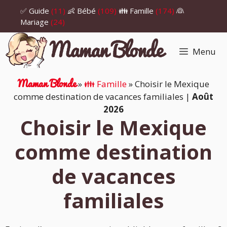
Aller
✅ Guide
(11)
👶 Bébé
(109)
👪 Famille
(174)
👰
au
Mariage
(24)
contenu
Menu
Maman Blonde
»
👪 Famille
»
Choisir le Mexique
comme destination de vacances familiales
|
Août
2026
Choisir le Mexique
comme destination
de vacances
familiales