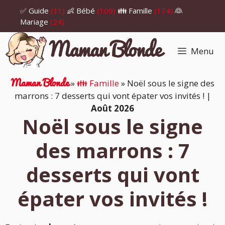
Aller
✅ Guide
(11)
👶 Bébé
(109)
👪 Famille
(174)
👰
au
Mariage
(24)
contenu
Menu
Maman Blonde
»
👪 Famille
»
Noël sous le signe des
marrons : 7 desserts qui vont épater vos invités !
|
Août 2026
Noël sous le signe
des marrons : 7
desserts qui vont
épater vos invités !