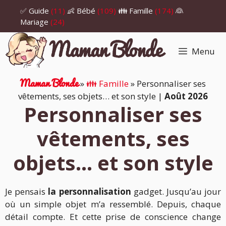
Aller
✅ Guide
(11)
👶 Bébé
(109)
👪 Famille
(174)
👰
au
Mariage
(24)
contenu
Menu
Maman Blonde
»
👪 Famille
»
Personnaliser ses
vêtements, ses objets… et son style
|
Août 2026
Personnaliser ses
vêtements, ses
objets… et son style
Je pensais
la personnalisation
gadget. Jusqu’au jour
où un simple objet m’a ressemblé. Depuis, chaque
détail compte. Et cette prise de conscience change