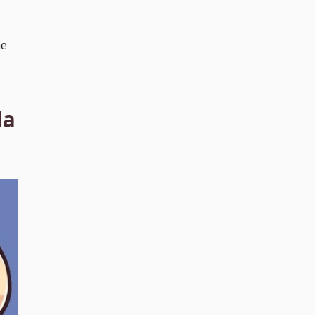
ne
la