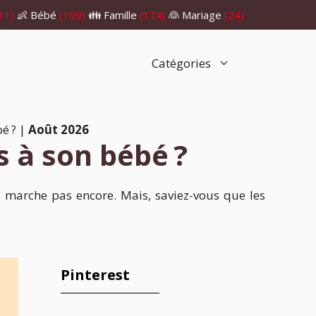
11)
👶 Bébé
(109)
👪 Famille
(174)
👰 Mariage
(24)
Catégories
é ?
|
Août 2026
s à son bébé ?
e marche pas encore. Mais, saviez-vous que les
Pinterest