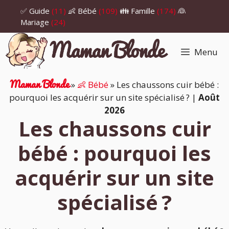
Aller
✅ Guide
(11)
👶 Bébé
(109)
👪 Famille
(174)
👰
au
Mariage
(24)
contenu
Menu
Maman Blonde
»
👶 Bébé
»
Les chaussons cuir bébé :
pourquoi les acquérir sur un site spécialisé ?
|
Août
2026
Les chaussons cuir
bébé : pourquoi les
acquérir sur un site
spécialisé ?