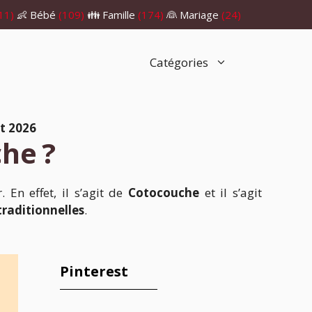
11)
👶 Bébé
(109)
👪 Famille
(174)
👰 Mariage
(24)
Catégories
t 2026
he ?
 En effet, il s’agit de
Cotocouche
et il s’agit
traditionnelles
.
Pinterest