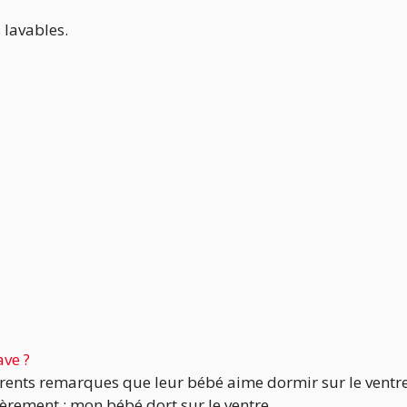
s lavables.
ave ?
rents remarques que leur bébé aime dormir sur le ventre
ièrement : mon bébé dort sur le ventre...